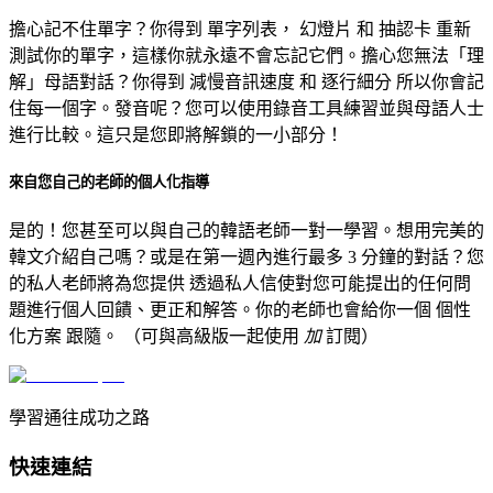
擔心記不住單字？你得到
單字列表，
幻燈片
和
抽認卡
重新
測試你的單字，這樣你就永遠不會忘記它們。擔心您無法「理
解」母語對話？你得到
減慢音訊速度
和
逐行細分
所以你會記
住每一個字。發音呢？您可以使用錄音工具練習並與母語人士
進行比較。這只是您即將解鎖的一小部分！
來自您自己的老師的個人化指導
是的！您甚至可以與自己的韓語老師一對一學習。想用完美的
韓文介紹自己嗎？或是在第一週內進行最多 3 分鐘的對話？您
的私人老師將為您提供
透過私人信使對您可能提出的任何問
題進行個人回饋、更正和解答。你的老師也會給你一個
個性
化方案
跟隨。
（可與高級版一起使用
加
訂閱）
學習通往成功之路
快速連結