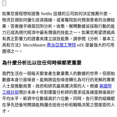
如果您曾經想知道像 Netflix 這樣的公司如何決定推薦什麼、
物流巨頭如何優化送貨路線，或者醫院如何預測患者的治療結
果，答案幾乎總是回到分析。收集、解釋數據並採取行動的能
力已成為現代經濟中最有價值的技能之一。如果您希望透過具
有真正影響力的證書來建立該技能集，請參閱《分析：基本工
具和方法》MicroMasters
喬治亞理工學院
edX 是最強大的可用
選項之一。
為什麼分析比以往任何時候都更重要
我們生活在一個每天都會產生數量驚人的數據的世界。但原始
數據本身只是噪音。能夠將這些噪音轉化為可行的見解的專業
人士是推動商業、政府和研究最高層決策的人。根據
美國勞
工統計局
預計未來十年對運籌分析師的需求成長速度將遠高於
平均水平，薪資中位數遠高於六位數。同時，各行業的組織都
在爭先恐後地聘請能夠彌合技術分析和戰略決策之間差距的人
才。