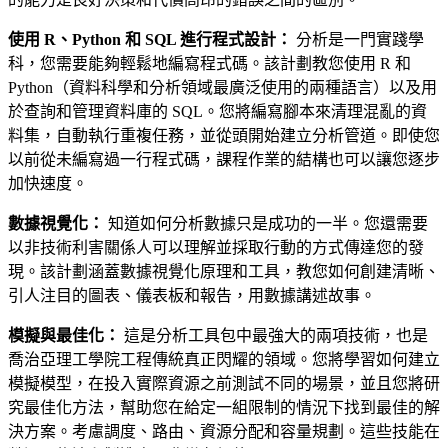
使用 R、Python 和 SQL 進行程式設計：
分析是一門實踐學
科，您需要能夠輕鬆地編寫程式碼。該計劃教您使用 R 和
Python（資料科學和分析領域最廣泛使用的兩種語言）以及用
於查詢和管理資料庫的 SQL。您將編寫腳本來清理混亂的資
料集，自動執行重複任務，並從頭開始建立分析管道。即使您
以前從未編寫過一行程式碼，課程作業的結構也可以讓您逐步
加快速度。
數據視覺化：
知道如何分析數據只是成功的一半。您還需要
以非技術利害關係人可以理解並採取行動的方式傳達您的發
現。該計劃涵蓋數據視覺化原理和工具，教您如何創建清晰、
引人注目的圖表、儀表板和報告，用數據講述故事。
模擬與最佳化：
這是分析工具包中最強大的兩項技術，也是
喬治亞理工學院工程傳統真正閃耀的領域。您將學習如何建立
模擬模型，在投入實際資源之前測試不同的場景，並且您將研
究最佳化方法，幫助您在給定一組限制的情況下找到最佳的解
決方案。考慮調度、路由、資源分配和容量規劃。這些技能在