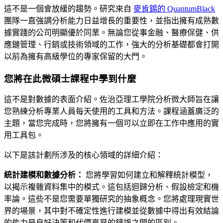
這不是一個會放緩的趨勢。研究來自
麥肯錫的 QuantumBlack
團隊一直強調分析能力日益增長的重要性，並指出擁有成熟數
據實踐的公司明顯優於同業。無論您從事金融、醫療保健、供
應鏈管理、行銷或技術領域的工作，強大的分析基礎都會打開
以前為擁有高級學位的專家保留的大門。
您將在此微碩士課程中學到什麼
這不是對數據的表面介紹。佐治亞理工學院分析微大師旨在讓
您熟練分析專業人員每天使用的工具和方法。課程涵蓋廣泛的
主題，當您完成時，您將擁有一個可以立即在工作中應用的實
用工具包。
以下是該計劃所涉及的核心領域的詳細介紹：
統計建模和數據分析：
您將學習如何建立和解釋統計模型，
以揭示複雜資料集中的模式。這包括迴歸分析、假設檢定和機
率論。這些不是您需要單獨研究的抽象概念。您將處理現實世
界的場景，其中對不確定性進行建模並從數據中得出有效結論
的能力是良好決策和代價高昂的錯誤之間的區別。