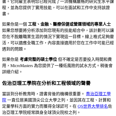
書。它向雇主表明您已經完成了一流機構嚴格的研究生水平課
程，並為您提供了實用技能，可以在面試和工作中支持該證
書。
如果你是一個
工程、金融、醫療保健或營運領域的專業人士
如果您想要將分析添加到您現有的技能組合中，該計劃可以讓
您在不脫離職業生涯的情況下實現這一目標。線上格式足夠靈
活，可以適應全職工作，內容直接適用於您在工作中可能已經
遇到的問題。
如果你是
考慮完整的碩士學位
但不確定是否要投入時間和費
用，MicroMasters 為您提供了一種低風險的試水方式。稍後會
詳細介紹。
佐治亞理工學院在分析和工程領域的聲譽
當談到分析教育時，證書背後的機構很重要。
喬治亞理工學
院
一直位居美國頂尖公立大學之列，並因其在工程、計算和
定量學科方面的實力而獲得全球認可。在
QS世界大學排名
佐
治亞理工學院經常躋身全球頂尖院校之列。