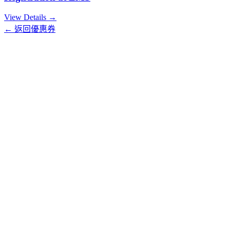
View Details →
← 返回優惠券