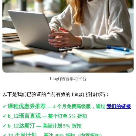
LingQ语言学习平台
以下是我们已验证的当前有效的 LingQ 折扣代码：
课程优惠券推荐
✓
— 4 个月免费高级版，通过
我们的链接
b_12语言直观
✓
— 整个订单 5% 折扣
b_12达斯汀
✓
— 高级计划 5% 折扣
24 个月计划
✓
— 高达 40% 折扣（内置折扣）