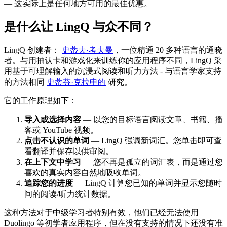
— 这实际上是任何地方可用的最佳优惠。
是什么让 LingQ 与众不同？
LingQ 创建者：
史蒂夫·考夫曼
，一位精通 20 多种语言的通晓
者。与用抽认卡和游戏化来训练你的应用程序不同，LingQ 采
用基于可理解输入的沉浸式阅读和听力方法 - 与语言学家支持
的方法相同
史蒂芬·克拉申的
研究。
它的工作原理如下：
导入或选择内容
— 以您的目标语言阅读文章、书籍、播
客或 YouTube 视频。
点击不认识的单词
— LingQ 强调新词汇。您单击即可查
看翻译并保存以供审阅。
在上下文中学习
— 您不再是孤立的词汇表，而是通过您
喜欢的真实内容自然地吸收单词。
追踪您的进度
— LingQ 计算您已知的单词并显示您随时
间的阅读/听力统计数据。
这种方法对于中级学习者特别有效，他们已经无法使用
Duolingo 等初学者应用程序，但在没有支持的情况下还没有准