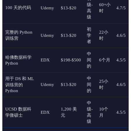
级-
60+小
100 天的代码
Udemy
$13-$20
4.7/5
高
时
级
初
完整的 Python
22小
Udemy
$13-$20
学
4.6/5
训练营
时
者
中
哈佛数据科学
EDX
$198-$500
间
6个月
4.5/5
Python
的
中
用于 DS 和 ML
25小
Udemy
$13-$20
间
4.6/5
训练营的
时
Python
的
中
UCSD 数据科
1,200 美
级-
10个
EDX
4.5/5
学微硕士
元
高
月
级