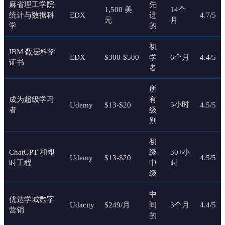
麻省理工学院
先
1,500 美
14个
统计与数据科
EDX
进
4.7/5
元
月
学
的
初
IBM 数据科学
EDX
$300-$500
学
6个月
4.4/5
证书
者
所
成为超级学习
有
5小时
Udemy
$13-$20
4.5/5
者
级
别
初
ChatGPT 和即
级-
30+小
Udemy
$13-$20
4.5/5
时工程
中
时
级
中
优达学城数字
Udacity
$249/月
间
3个月
4.4/5
营销
的