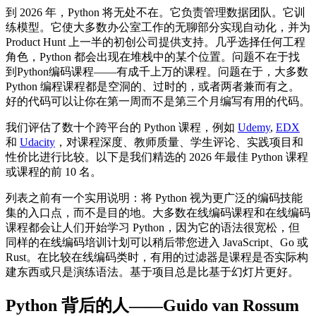
到 2026 年，Python 将无处不在。它负责管理数据团队。它训
练模型。它使大多数办公室工作的无聊部分实现自动化，并为
Product Hunt 上一半的初创公司提供支持。几乎选择任何工程
角色，Python 都会出现在堆栈中的某个位置。问题不在于找
到Python编码课程——有成千上万的课程。问题在于，大多数
Python 编程课程都是空洞的、过时的，或者两者兼而有之。
好的代码可以让你在第一周而不是第三个月编写有用的代码。
我们评估了数十个跨平台的 Python 课程，例如
Udemy
,
EDX
和
Udacity
，对课程深度、教师质量、学生评论、实践项目和
性价比进行比较。以下是我们精选的 2026 年最佳 Python 课程
或课程的前 10 名。
列表之前有一个实用说明：将 Python 视为更广泛的编码技能
集的入口点，而不是目的地。大多数在线编码课程和在线编码
课程都会让人们开始学习 Python，因为它的语法很宽松，但
同样的在线编码培训计划可以稍后带您进入 JavaScript、Go 或
Rust。在比较在线编码类时，有用的过滤器是课程是否实际构
建东西或只是演练语法。基于项目总是比基于幻灯片更好。
Python 背后的人——Guido van Rossum