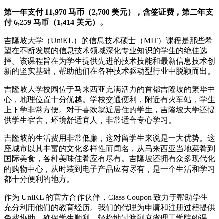
第一年支付 11,970 马币（2,700 美元），含签证费，第二年支
付 6,259 马币（1,414 美元）。
吉隆坡大学（UniKL）的信息技术硕士（MIT）课程是那些希
望在不断发展的信息技术领域深化专业知识的学生的绝佳选
择。该课程旨在为学生提供先进的技术技能和最新信息技术创
新的坚实基础，帮助他们在各种技术驱动型行业中脱颖而出。
吉隆坡大学校园位于马来西亚充满活力的首都吉隆坡的繁华中
心，地理位置十分优越。学校交通便利，附近有火车站，学生
上下学非常方便。对于喜欢就近居住的学生，吉隆坡大学还提
供学生宿舍，环境舒适宜人，非常适合专心学习。
吉隆坡的生活费用非常低廉，这对留学生来说是一大优势。这
座城市以其丰富的文化多样性而闻名，从马来西亚当地菜肴到
国际美食，各种美味佳肴应有尽有。吉隆坡还拥有众多现代化
的购物中心，从时装到电子产品应有尽有，是一个生活和学习
都十分便利的地方。
作为 UniKL 的官方合作伙伴，Class Coupon 致力于帮助学生
充分利用他们的教育经历。我们的代理为申请和注册过程提供
免费协助，确保学生顺利、轻松地过渡到麻省理工学院的课