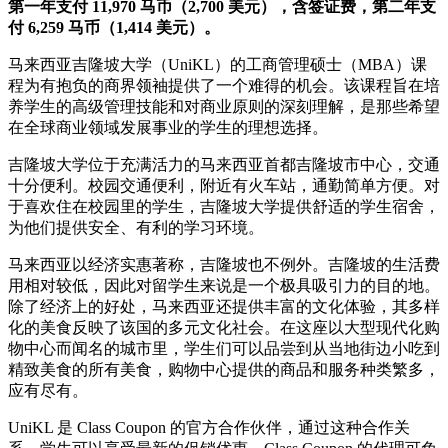
第一年支付 11,970 马币（2,700 美元），含签证费，第二年支
付 6,259 马币（1,414 美元）。
马来西亚吉隆坡大学（UniKL）的工商管理硕士（MBA）课
程为有抱负的商界领袖提供了一个难得的机会。该课程旨在培
养学生的高级管理技能和对商业原则的深刻理解，是那些希望
在全球商业领域发展事业的学生的理想选择。
吉隆坡大学位于充满活力的马来西亚首都吉隆坡市中心，交通
十分便利。校园交通便利，附近有火车站，通勤简单方便。对
于喜欢住在校园里的学生，吉隆坡大学提供舒适的学生宿舍，
为他们提供安全、有利的学习环境。
马来西亚以经济实惠著称，吉隆坡也不例外。吉隆坡的生活费
用相对较低，因此对留学生来说是一个极具吸引力的目的地。
除了经济上的好处，马来西亚还提供丰富的文化体验，其多样
化的美食反映了该国的多元文化社会。在这座以大型现代化购
物中心而闻名的城市里，学生们可以品尝到从当地街边小吃到
精致美食的所有美食，购物中心提供的商品和服务种类繁多，
应有尽有。
UniKL 是 Class Coupon 的官方合作伙伴，通过这种合作关