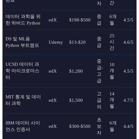
간
자
데이터 과학을 위
중
6개
edX
$198-$500
4.5/5
한 하버드 Python
급
월
25
DS 및 ML용
중
시
Udemy
$13-$20
4.6/5
Python 부트캠프
급
간
중
UCSD 데이터 과
10
급-
개
학 마이크로마스
edX
$1,200
4.5/5
고
월
터
급
고
14
MIT 통계 및 데이
개
edX
$1,500
급
4.7/5
터 과학
월
의
초
IBM 데이터 사이
6개
edX
$300-$500
보
4.4/5
언스 인증서
월
자