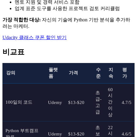
멘토 지원 및 경력 서비스 포함
업계 표준 도구를 사용한 프로젝트 검토 커리큘럼
가장 적합한 대상:
자신의 기술에 Python 기반 분석을 추가하
려는 마케터.
Udacity 클래스 쿠폰 할인 받기
비교표
플랫
수
지
평
강의
가격
폼
준
속
가
60
초
시
급-
간
100일의 코드
Udemy
$13-$20
4.7/5
고
이
급
상
초
22
Python 부트캠프
시
Udemy
$13-$20
보
4.6/5
완료