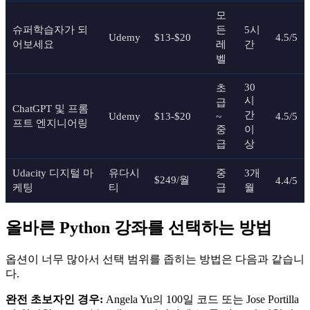
모
슈퍼학습자가 되
든
5시
Udemy
$13-$20
4.5/5
어보세요
레
간
벨
30
초
시
급
ChatGPT 및 프롬
간
Udemy
$13-$20
~
4.5/5
프트 엔지니어링
중
이
급
상
Udacity 디지털 마
유다시
중
3개
$249/월
4.4/5
케팅
티
급
월
올바른 Python 강좌를 선택하는 방법
옵션이 너무 많아서 선택 범위를 좁히는 방법은 다음과 같습니
다.
완전 초보자인 경우:
Angela Yu의 100일 코드 또는 Jose Portilla