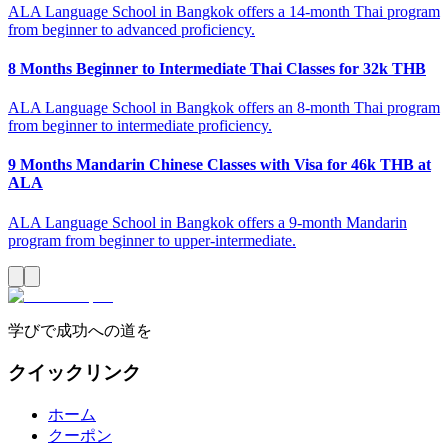
ALA Language School in Bangkok offers a 14-month Thai program
from beginner to advanced proficiency.
8 Months Beginner to Intermediate Thai Classes for 32k THB
ALA Language School in Bangkok offers an 8-month Thai program
from beginner to intermediate proficiency.
9 Months Mandarin Chinese Classes with Visa for 46k THB at
ALA
ALA Language School in Bangkok offers a 9-month Mandarin
program from beginner to upper-intermediate.
学びで成功への道を
クイックリンク
ホーム
クーポン