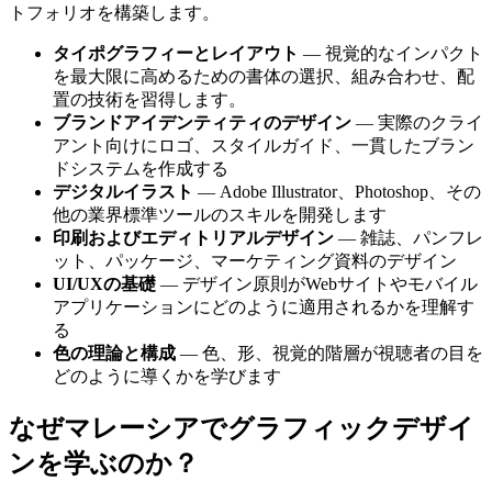
トフォリオを構築します。
タイポグラフィーとレイアウト
— 視覚的なインパクト
を最大限に高めるための書体の選択、組み合わせ、配
置の技術を習得します。
ブランドアイデンティティのデザイン
— 実際のクライ
アント向けにロゴ、スタイルガイド、一貫したブラン
ドシステムを作成する
デジタルイラスト
— Adob​​e Illustrator、Photoshop、その
他の業界標準ツールのスキルを開発します
印刷およびエディトリアルデザイン
— 雑誌、パンフレ
ット、パッケージ、マーケティング資料のデザイン
UI/UXの基礎
— デザイン原則がWebサイトやモバイル
アプリケーションにどのように適用されるかを理解す
る
色の理論と構成
— 色、形、視覚的階層が視聴者の目を
どのように導くかを学びます
なぜマレーシアでグラフィックデザイ
ンを学ぶのか？