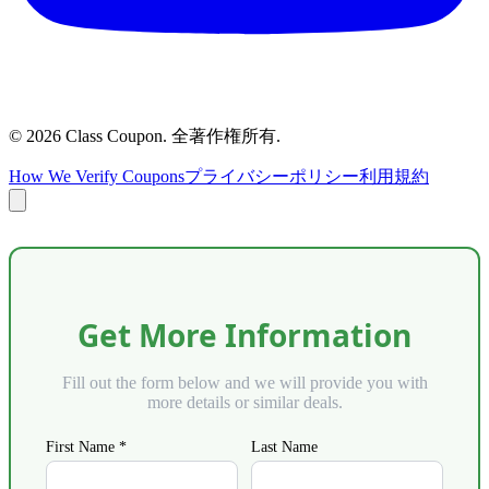
©
2026
Class Coupon.
全著作権所有
.
How We Verify Coupons
プライバシーポリシー
利用規約
Get More Information
Fill out the form below and we will provide you with
more details or similar deals.
First Name *
Last Name