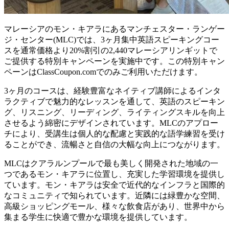
マレーシアのモン・キアラにあるマンチェスター・ランゲー
ジ・センター(MLC)では、3ヶ月集中英語スピーキングコー
スを通常価格より20%割引の2,440マレーシアリンギットで
ご提供する特別キャンペーンを実施中です。この特別キャン
ペーンはClassCoupon.comでのみご利用いただけます。
3ヶ月のコースは、経験豊富なネイティブ講師によるインタ
ラクティブで魅力的なレッスンを通して、英語のスピーキン
グ、リスニング、リーディング、ライティングスキルを向上
させるよう綿密にデザインされています。MLCのアプロー
チにより、受講生は個人的な配慮と実践的な語学練習を受け
ることができ、流暢さと自信の大幅な向上につながります。
MLCはクアラルンプールで最も美しく開発された地域の一
つであるモン・キアラに位置し、充実した学習環境を提供し
ています。モン・キアラは安全で近代的なインフラと国際的
なコミュニティで知られています。近隣には緑豊かな空間、
高級ショッピングモール、様々な飲食店があり、世界中から
集まる学生に快適で豊かな環境を提供しています。