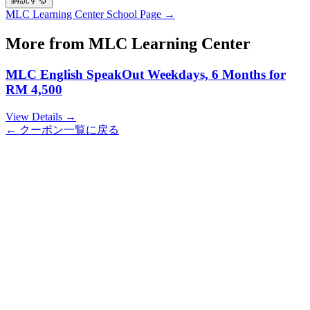
MLC Learning Center
School Page →
More from
MLC Learning Center
MLC English SpeakOut Weekdays, 6 Months for
RM 4,500
View Details →
← クーポン一覧に戻る