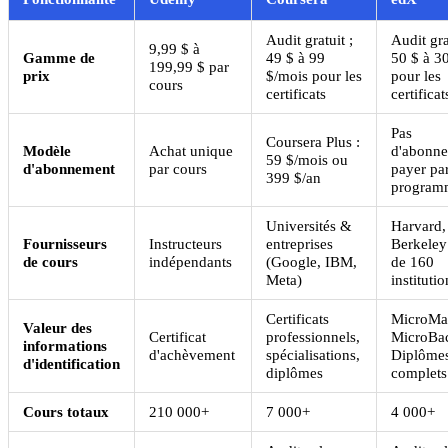
Audit gratuit ;
Audit gra
9,99 $ à
Gamme de
49 $ à 99
50 $ à 3
199,99 $ par
prix
$/mois pour les
pour les
cours
certificats
certificat
Pas
Coursera Plus :
Modèle
Achat unique
d'abonne
59 $/mois ou
d'abonnement
par cours
payer pa
399 $/an
program
Universités &
Harvard,
Fournisseurs
Instructeurs
entreprises
Berkeley 
de cours
indépendants
(Google, IBM,
de 160
Meta)
institutio
Certificats
MicroMas
Valeur des
Certificat
professionnels,
MicroBac
informations
d'achèvement
spécialisations,
Diplôme
d'identification
diplômes
complets
Cours totaux
210 000+
7 000+
4 000+