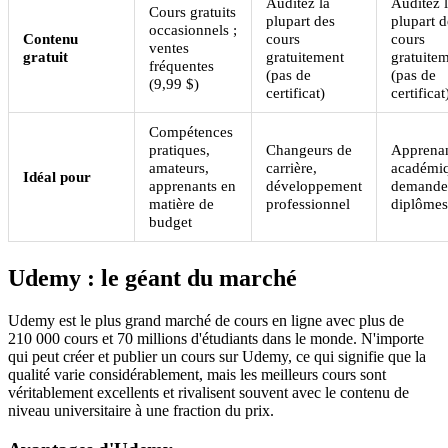
Auditez la
Auditez 
Cours gratuits
plupart des
plupart d
occasionnels ;
Contenu
cours
cours
ventes
gratuit
gratuitement
gratuite
fréquentes
(pas de
(pas de
(9,99 $)
certificat)
certificat
Compétences
pratiques,
Changeurs de
Apprena
amateurs,
carrière,
académiq
Idéal pour
apprenants en
développement
demande
matière de
professionnel
diplômes
budget
Udemy : le géant du marché
Udemy est le plus grand marché de cours en ligne avec plus de
210 000 cours et 70 millions d'étudiants dans le monde. N'importe
qui peut créer et publier un cours sur Udemy, ce qui signifie que la
qualité varie considérablement, mais les meilleurs cours sont
véritablement excellents et rivalisent souvent avec le contenu de
niveau universitaire à une fraction du prix.