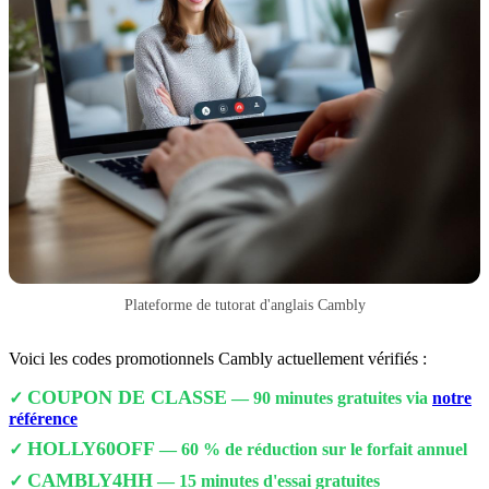
Plateforme de tutorat d'anglais Cambly
Voici les codes promotionnels Cambly actuellement vérifiés :
COUPON DE CLASSE
✓
— 90 minutes gratuites via
notre
référence
HOLLY60OFF
✓
— 60 % de réduction sur le forfait annuel
CAMBLY4HH
✓
— 15 minutes d'essai gratuites