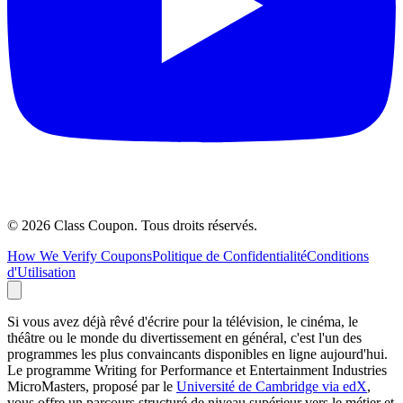
©
2026
Class Coupon.
Tous droits réservés
.
How We Verify Coupons
Politique de Confidentialité
Conditions
d'Utilisation
Si vous avez déjà rêvé d'écrire pour la télévision, le cinéma, le
théâtre ou le monde du divertissement en général, c'est l'un des
programmes les plus convaincants disponibles en ligne aujourd'hui.
Le programme Writing for Performance et Entertainment Industries
MicroMasters, proposé par le
Université de Cambridge via edX
,
vous offre un parcours structuré de niveau supérieur vers le métier et