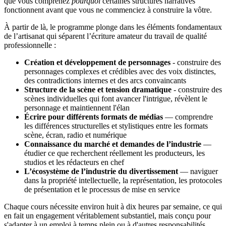
que vous comprenez
pourquoi
certaines structures narratives
fonctionnent avant que vous ne commenciez à construire la vôtre.
À partir de là, le programme plonge dans les éléments fondamentaux
de l’artisanat qui séparent l’écriture amateur du travail de qualité
professionnelle :
Création et développement de personnages
- construire des
personnages complexes et crédibles avec des voix distinctes,
des contradictions internes et des arcs convaincants
Structure de la scène et tension dramatique
- construire des
scènes individuelles qui font avancer l'intrigue, révèlent le
personnage et maintiennent l'élan
Écrire pour différents formats de médias
— comprendre
les différences structurelles et stylistiques entre les formats
scène, écran, radio et numérique
Connaissance du marché et demandes de l’industrie
—
étudier ce que recherchent réellement les producteurs, les
studios et les rédacteurs en chef
L’écosystème de l’industrie du divertissement
— naviguer
dans la propriété intellectuelle, la représentation, les protocoles
de présentation et le processus de mise en service
Chaque cours nécessite environ huit à dix heures par semaine, ce qui
en fait un engagement véritablement substantiel, mais conçu pour
s'adapter à un emploi à temps plein ou à d'autres responsabilités.