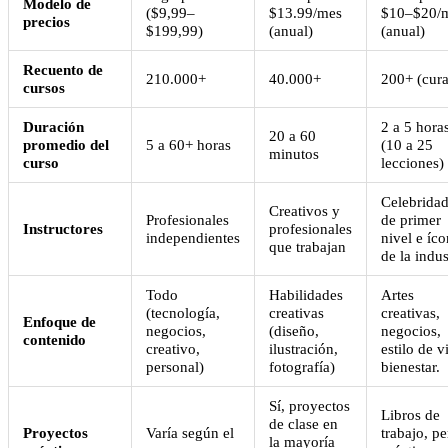
Modelo de
($9,99–
$13.99/mes
$10–$20/
precios
$199,99)
(anual)
(anual)
Recuento de
210.000+
40.000+
200+ (cur
cursos
Duración
2 a 5 hora
20 a 60
promedio del
5 a 60+ horas
(10 a 25
minutos
curso
lecciones)
Celebrida
Creativos y
Profesionales
de primer
Instructores
profesionales
independientes
nivel e íc
que trabajan
de la indus
Todo
Habilidades
Artes
(tecnología,
creativas
creativas,
Enfoque de
negocios,
(diseño,
negocios,
contenido
creativo,
ilustración,
estilo de v
personal)
fotografía)
bienestar.
Sí, proyectos
Libros de
de clase en
Proyectos
Varía según el
trabajo, pe
la mayoría