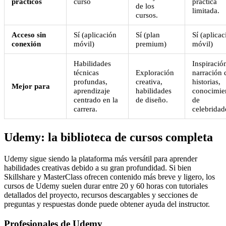
prácticos
curso
práctica
de los
limitada.
cursos.
Acceso sin
Sí (aplicación
Sí (plan
Sí (aplicac
conexión
móvil)
premium)
móvil)
Habilidades
Inspiració
técnicas
Exploración
narración 
profundas,
creativa,
historias,
Mejor para
aprendizaje
habilidades
conocimie
centrado en la
de diseño.
de
carrera.
celebridad
Udemy: la biblioteca de cursos completa
Udemy sigue siendo la plataforma más versátil para aprender
habilidades creativas debido a su gran profundidad. Si bien
Skillshare y MasterClass ofrecen contenido más breve y ligero, los
cursos de Udemy suelen durar entre 20 y 60 horas con tutoriales
detallados del proyecto, recursos descargables y secciones de
preguntas y respuestas donde puede obtener ayuda del instructor.
Profesionales de Udemy