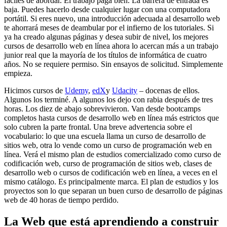
fáciles de abordar. El trabajo paga bien. La barrera de entrada es
baja. Puedes hacerlo desde cualquier lugar con una computadora
portátil. Si eres nuevo, una introducción adecuada al desarrollo web
te ahorrará meses de deambular por el infierno de los tutoriales. Si
ya ha creado algunas páginas y desea subir de nivel, los mejores
cursos de desarrollo web en línea ahora lo acercan más a un trabajo
junior real que la mayoría de los títulos de informática de cuatro
años. No se requiere permiso. Sin ensayos de solicitud. Simplemente
empieza.
Hicimos cursos de
Udemy
,
edX
y
Udacity
– docenas de ellos.
Algunos los terminé. A algunos los dejo con rabia después de tres
horas. Los diez de abajo sobrevivieron. Van desde bootcamps
completos hasta cursos de desarrollo web en línea más estrictos que
solo cubren la parte frontal. Una breve advertencia sobre el
vocabulario: lo que una escuela llama un curso de desarrollo de
sitios web, otra lo vende como un curso de programación web en
línea. Verá el mismo plan de estudios comercializado como curso de
codificación web, curso de programación de sitios web, clases de
desarrollo web o cursos de codificación web en línea, a veces en el
mismo catálogo. Es principalmente marca. El plan de estudios y los
proyectos son lo que separan un buen curso de desarrollo de páginas
web de 40 horas de tiempo perdido.
La Web que está aprendiendo a construir