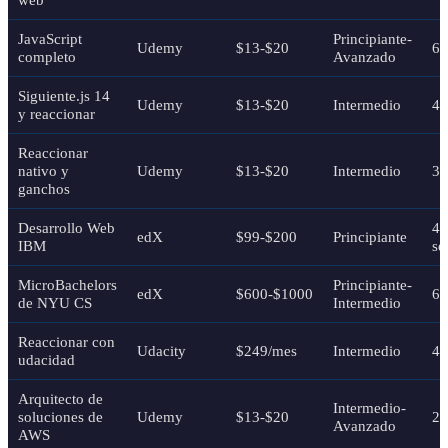
JavaScript
Principiante-
Udemy
$13-$20
69
completo
Avanzado
Siguiente.js 14
Udemy
$13-$20
Intermedio
40
y reaccionar
Reaccionar
nativo y
Udemy
$13-$20
Intermedio
38
ganchos
Desarrollo Web
4-
edX
$99-$200
Principiante
IBM
se
MicroBachelors
Principiante-
edX
$600-$1000
6-
de NYU CS
Intermedio
Reaccionar con
Udacity
$249/mes
Intermedio
4 
udacidad
Arquitecto de
Intermedio-
soluciones de
Udemy
$13-$20
27
Avanzado
AWS