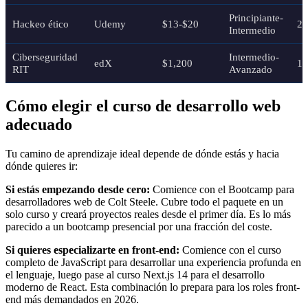
Principiante-
Hackeo ético
Udemy
$13-$20
25
Intermedio
Ciberseguridad
Intermedio-
edX
$1,200
10
RIT
Avanzado
Cómo elegir el curso de desarrollo web
adecuado
Tu camino de aprendizaje ideal depende de dónde estás y hacia
dónde quieres ir:
Si estás empezando desde cero:
Comience con el Bootcamp para
desarrolladores web de Colt Steele. Cubre todo el paquete en un
solo curso y creará proyectos reales desde el primer día. Es lo más
parecido a un bootcamp presencial por una fracción del coste.
Si quieres especializarte en front-end:
Comience con el curso
completo de JavaScript para desarrollar una experiencia profunda en
el lenguaje, luego pase al curso Next.js 14 para el desarrollo
moderno de React. Esta combinación lo prepara para los roles front-
end más demandados en 2026.