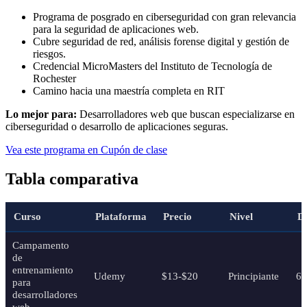
Programa de posgrado en ciberseguridad con gran relevancia
para la seguridad de aplicaciones web.
Cubre seguridad de red, análisis forense digital y gestión de
riesgos.
Credencial MicroMasters del Instituto de Tecnología de
Rochester
Camino hacia una maestría completa en RIT
Lo mejor para:
Desarrolladores web que buscan especializarse en
ciberseguridad o desarrollo de aplicaciones seguras.
Vea este programa en Cupón de clase
Tabla comparativa
Curso
Plataforma
Precio
Nivel
D
Campamento
de
entrenamiento
Udemy
$13-$20
Principiante
63
para
desarrolladores
web