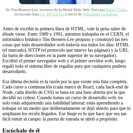
Sir Tim Berners-Lee, inventor de la World Wide Web. Foto por
Pablo Clarke
,
licenciado bajo
CC BY-SA 4.0
, a través de
Wikimedia Commons
.
Antes de escribir tu primera línea de HTML, vale la pena saber de
dónde viene. Entre 1989 y 1991, mientras trabajaba en el CERN, el
informático británico Tim Berners-Lee propuso y construyó las tres
cosas que todo desarrollador web todavía usa todos los días: HTML
(el marcado), HTTP (el protocolo que mueve las páginas) y la URL
(la barra de direcciones en la parte superior de su navegador).
Escribió el primer navegador web y el primer servidor web, luego
regaló todo el sistema libre de regalías para que cualquiera pudiera
desarrollarlo.
Esa última decisión es la razón por la que existe esta lista completa.
Cada curso a continuación (cada marco de React, cada back-end de
Node, cada diseño de CSS) se basa en una base abierta por la que
decidió no cobrar. Cuando tomas un curso de desarrollo web, no
solo estás adquiriendo una habilidad laboral; estás aprendiendo a
trabajar en un medio que deliberadamente se dejó abierto para que lo
ampliaran los recién llegados. Ese linaje es lo que hace que sea tan
fácil entrar al campo: la puerta de entrada se abrió a propósito.
Escúchalo de él