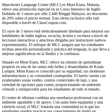
Manchester Language Centre (MLC) en Mont Kiara, Malasia,
ofrece una promoción especial en su Curso Intensivo de Inglés
Hablado de 3 meses por sólo 2.440 Ringgit Malayos, un descuento
de 20% sobre el precio normal. Esta oferta exclusiva sólo está
disponible a través de ClassCoupon.com.
El curso de 3 meses está meticulosamente diseñado para mejorar sus
habilidades de habla inglesa, escucha, lectura y escritura a través de
lecciones interactivas y atractivas dirigidas por instructores nativos
experimentados. El enfoque de MLC asegura que los estudiantes
reciban atención personalizada y práctica del lenguaje, lo que lleva a
mejoras significativas en la fluidez y la confianza.
Situado en Mont Kiara, MLC ofrece un entorno de aprendizaje
propicio en una de las zonas más bellas y desarrolladas de Kuala
Lumpur. Mont Kiara es conocido por su seguridad, sus modernas
infraestructuras y su comunidad cosmopolita. El barrio cuenta con
exuberantes zonas verdes, centros comerciales de lujo, y una
variedad de opciones para comer, proporcionando un ambiente
cómodo y enriquecedor para los estudiantes de todo el mundo.
El centro de idiomas combina una enseñanza profesional con un
ambiente agradable y de apoyo. Con aulas bien equipadas y una
cafetería social, el MLC fomenta una comunidad en la que los
estudiantes pueden practicar sus conocimientos de inglés en