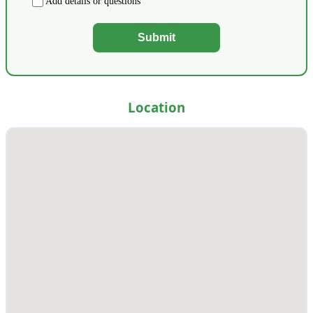
Add details or questions
Submit
Location