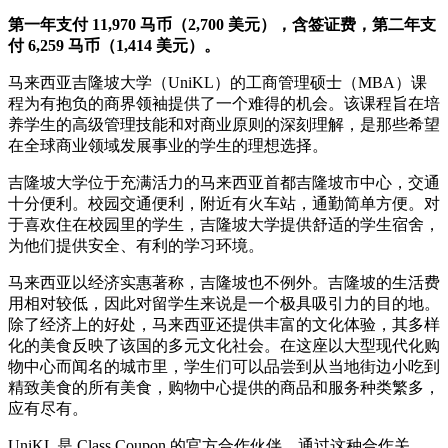
第一年支付 11,970 马币（2,700 美元），含签证费，第二年支
付 6,259 马币（1,414 美元）。
马来西亚吉隆坡大学（UniKL）的工商管理硕士（MBA）课
程为有抱负的商界领袖提供了一个难得的机会。该课程旨在培
养学生的高级管理技能和对商业原则的深刻理解，是那些希望
在全球商业领域发展事业的学生的理想选择。
吉隆坡大学位于充满活力的马来西亚首都吉隆坡市中心，交通
十分便利。校园交通便利，附近有火车站，通勤简单方便。对
于喜欢住在校园里的学生，吉隆坡大学提供舒适的学生宿舍，
为他们提供安全、有利的学习环境。
马来西亚以经济实惠著称，吉隆坡也不例外。吉隆坡的生活费
用相对较低，因此对留学生来说是一个极具吸引力的目的地。
除了经济上的好处，马来西亚还提供丰富的文化体验，其多样
化的美食反映了该国的多元文化社会。在这座以大型现代化购
物中心而闻名的城市里，学生们可以品尝到从当地街边小吃到
精致美食的所有美食，购物中心提供的商品和服务种类繁多，
应有尽有。
UniKL 是 Class Coupon 的官方合作伙伴，通过这种合作关