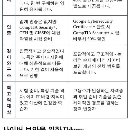
니다. 한 번 구매하면 영
별도로 제공됩니다.
원히 유지됩니다.
Google Cybersecurity
업계 인증은 없지만
Certificate + 완료 시
인
CompTIA Security+,
CEH 및 CISSP에 대한
CompTIA Security+ 시험
증
탁월한 시험 준비
바우처 30% 할인
깊
집중적이고 전술적입니
포괄적이고 구조적임 - 논
이
다. 특정 주제나 시험에
리적 순서에 따라 사이버
와
대해 심층적으로 다룹
보안 개념의 전체 범위를
구
니다. 기한 없이 자율적
포괄합니다.
조
으로 진행
최
시험 준비, 특정 기술 격
고용주가 인정하는 자격증
고
차, 이미 IT 배경 지식이
과 취업 준비 기술을 갖춘
의
있고 예산에 민감한 학
체계적인 경로를 원하는
대
습자
경력 변경자
상
사이버 보안을 위한 Udemy